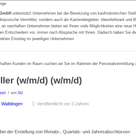
 GmbH
unterstützt Unternehmen bei der Besetzung von kaufmännischen Stell
 klassische Vermittler, sondern auch als Karrierebegleiter, Ideenlieferant und 
an namhaften Unternehmen bieten wir Ihnen viele Möglichkeiten eine neue Hera
 den Entscheidern vor, immer nach Absprache mit Ihnen. Dadurch haben Sie 
rekten Einstieg im jeweiligen Unternehmen.
haften Kunden im Raum suchen wir Sie im Rahmen der Personalvermittlung 
ller (w/m/d) (w/m/d)
/
zeit
von
SG
Waiblingen
Veröffentlicht vor 3 Jahren
bei der Erstellung von Monats-, Quartals- und Jahresabschlüssen