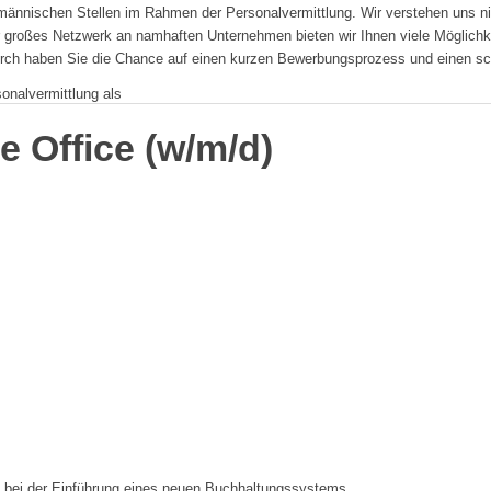
nnischen Stellen im Rahmen der Personalvermittlung. Wir verstehen uns nicht 
er großes Netzwerk an namhaften Unternehmen bieten wir Ihnen viele Möglichkei
urch haben Sie die Chance auf einen kurzen Bewerbungsprozess und einen sch
nalvermittlung als
e Office (w/m/d)
d bei der Einführung eines neuen Buchhaltungssystems