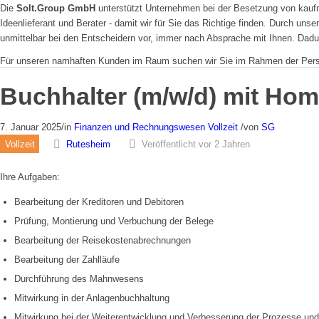
Die
Solt.Group GmbH
unterstützt Unternehmen bei der Besetzung von kaufmä
Ideenlieferant und Berater - damit wir für Sie das Richtige finden. Durch uns
unmittelbar bei den Entscheidern vor, immer nach Absprache mit Ihnen. Dad
Für unseren namhaften Kunden im Raum suchen wir Sie im Rahmen der Perso
Buchhalter (m/w/d) mit Hom
7. Januar 2025
/
in
Finanzen und Rechnungswesen
Vollzeit
/
von
SG
Vollzeit
Rutesheim
Veröffentlicht vor 2 Jahren
Ihre Aufgaben:
Bearbeitung der Kreditoren und Debitoren
Prüfung, Montierung und Verbuchung der Belege
Bearbeitung der Reisekostenabrechnungen
Bearbeitung der Zahlläufe
Durchführung des Mahnwesens
Mitwirkung in der Anlagenbuchhaltung
Mitwirkung bei der Weiterentwicklung und Verbesserung der Prozesse un