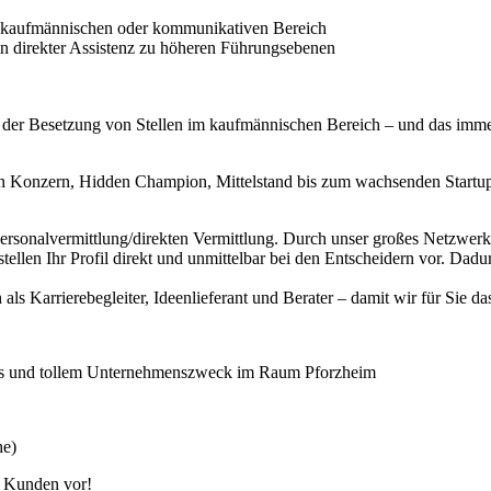
m kaufmännischen oder kommunikativen Bereich
n direkter Assistenz zu höheren Führungsebenen
i der Besetzung von Stellen im kaufmännischen Bereich – und das imm
 Konzern, Hidden Champion, Mittelstand bis zum wachsenden Startup –
Personalvermittlung/direkten Vermittlung. Durch unser großes Netzwer
stellen Ihr Profil direkt und unmittelbar bei den Entscheidern vor. D
 als Karrierebegleiter, Ideenlieferant und Berater – damit wir für Sie da
fits und tollem Unternehmenszweck im Raum Pforzheim
he)
m Kunden vor!