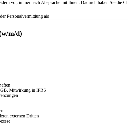
tscheidern vor, immer nach Absprache mit Ihnen. Dadurch haben Sie die
r Personalvermittlung als
(w/m/d)
haften
 HGB, Mitwirkung in IFRS
renzungen
en
eren externen Dritten
ozesse