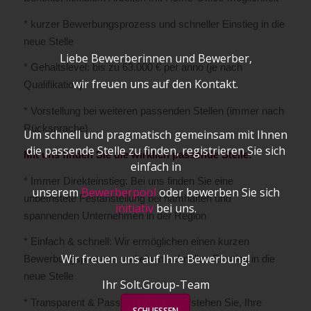
* kurzer Bewerbungsprozess und schneller Einstieg in die
neue Stelle
Liebe Bewerberinnen und Bewerber,
* Gehaltslevel: bis zu 63.000 € per anno (je nach
wir freuen uns auf den Kontakt.
Qualifikation)
* Vorstellung bei weiteren passenden Stellen (immer nach
Rücksprache)
Um schnell und pragmatisch gemeinsam mit Ihnen
die passende Stelle zu finden, registrieren Sie sich
Mit uns finden Sie die wirklich passende Stelle:
einfach in
* Immer Direkteinstieg: Bei uns finden Sie eine
unserem
Bewerberpool
oder bewerben Sie sich
unbefristete Festanstellung bei namhaften und
initiativ
bei uns.
spannenden Unternehmen in der Region
* Einfach & schnell: Wir ermöglichen einen kurzen
Wir freuen uns auf Ihre Bewerbung!
Bewerbungsprozess und einen schnellen Einstieg in die
neue Stelle
Ihr Solt.Group-Team
* Transparent & Passgenau: Bei uns stehen Sie, Ihre
SCHLIESSEN