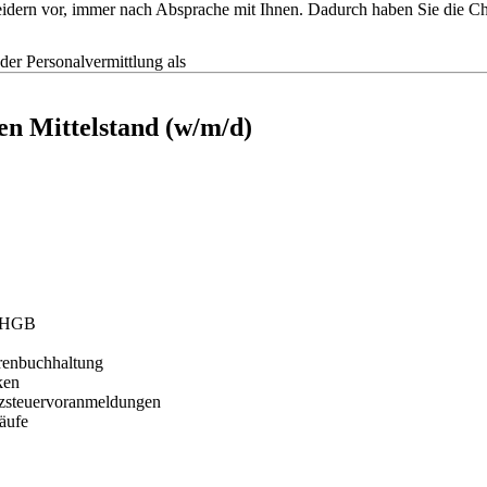
tscheidern vor, immer nach Absprache mit Ihnen. Dadurch haben Sie die
r Personalvermittlung als
en Mittelstand (w/m/d)
h HGB
orenbuchhaltung
ken
tzsteuervoranmeldungen
äufe